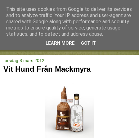
This site uses cookies from Google to deliver its services
and to analyze traffic. Your IP address and user-agent are
shared with Google along with performance and security
metrics to ensure quality of service, generate usage
statistics, and to detect and address abuse.
LEARN MORE
GOT IT
▼
torsdag 8 mars 2012
Vit Hund Från Mackmyra