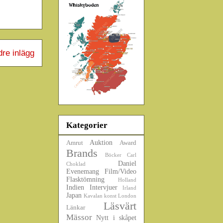
dre inlägg
Kategorier
Auktion
Amrut
Award
Brands
Böcker
Carl
Daniel
Choklad
Evenemang
Film/Video
Flasktömning
Holland
Indien
Intervjuer
Irland
Japan
Kavalan
konst
London
Läsvärt
Länkar
Mässor
Nytt i skåpet