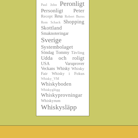
Peronligt
Paul John
Personligt
Peter
Resa
Recept
Robert Burns
Shopping
Rom
Schack
Skottland
Smaknoteringar
Sverige
Systembolaget
Söndag
Tommy
Tävling
Udda och roligt
USA
Varuprover
Veckans Whisky
Whisky
Fair
Whisky i Fokus
Whisky_VM
Whiskyboden
Whiskyglögg
Whiskyprovningar
Whiskyrum
Whiskysläpp