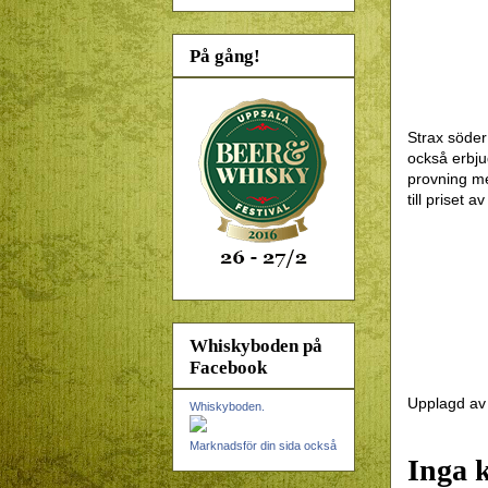
På gång!
Strax söder
också
erbj
provning m
till priset a
Whiskyboden på
Facebook
Upplagd a
Whiskyboden.
Marknadsför din sida också
Inga 