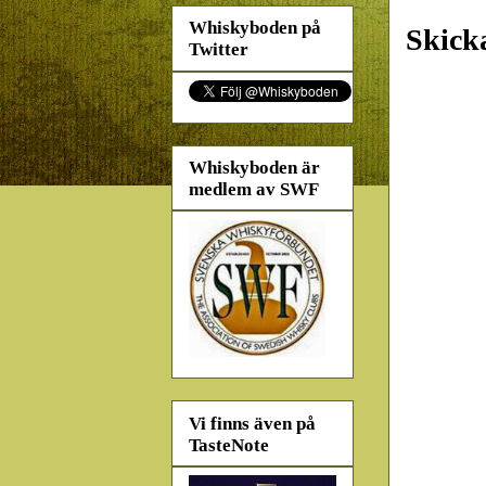
Whiskyboden på
Skick
Twitter
Whiskyboden är
medlem av SWF
Vi finns även på
TasteNote