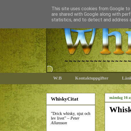
This site uses cookies from Google to d
are shared with Google along with perf
statistics, and to detect and address 
W:B
Kontaktuppgifter
Län
måndag 16 a
WhiskyCitat
Whisk
”Drick whisky, njut och
lev livet” –
Peter
Allansson