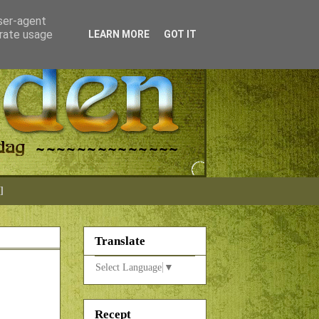
user-agent
erate usage
LEARN MORE
GOT IT
]
Translate
Select Language
▼
Recept