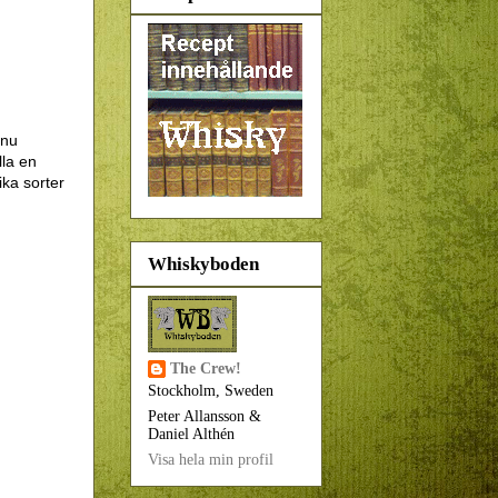
nu
lla en
ika sorter
Whiskyboden
The Crew!
Stockholm, Sweden
Peter Allansson &
Daniel Althén
Visa hela min profil