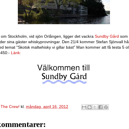
 om Stockholm, vid sjön Orlången, ligger det vackra
Sundby Gård
som 
uder
sina gäster whiskyprovningar. Den 21/4 kommer Stefan Sjönvall hå
ed temat
"Skotsk maltwhisky
vi gillar bäst" Man kommer att få testa 5 ol
v 450:-
Länk:
v
The Crew!
kl.
måndag, april 16, 2012
kommentarer: