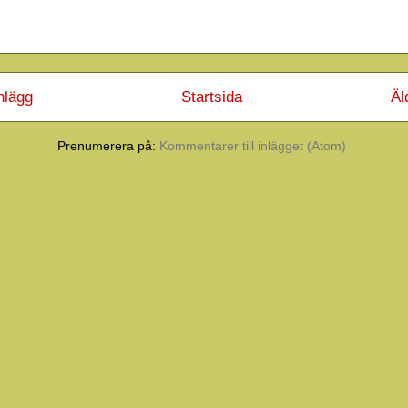
nlägg
Startsida
Äl
Prenumerera på:
Kommentarer till inlägget (Atom)