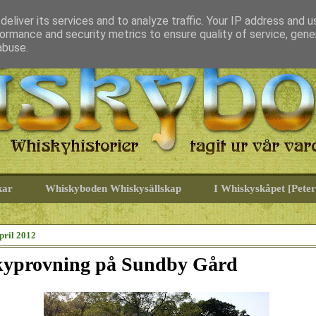
eliver its services and to analyze traffic. Your IP address and 
ormance and security metrics to ensure quality of service, gen
abuse.
kar
Whiskyboden Whiskysällskap
I Whiskyskåpet [Peter
pril 2012
yprovning på Sundby Gård