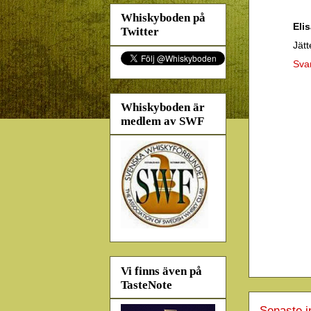
Whiskyboden på
Eli
Twitter
Jätt
Sva
Whiskyboden är
medlem av SWF
Vi finns även på
TasteNote
Senaste i