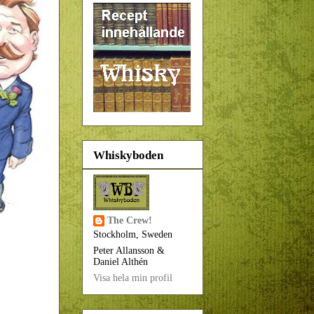
Whiskyboden
The Crew!
Stockholm, Sweden
Peter Allansson &
Daniel Althén
Visa hela min profil