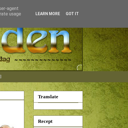
user-agent
erate usage
LEARN MORE
GOT IT
]
Translate
Recept