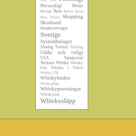
Personligt
Peter
Resa
Recept
Robert Burns
Shopping
Rom
Schack
Skottland
Smaknoteringar
Sverige
Systembolaget
Söndag
Tommy
Tävling
Udda och roligt
USA
Varuprover
Veckans Whisky
Whisky
Fair
Whisky i Fokus
Whisky_VM
Whiskyboden
Whiskyglögg
Whiskyprovningar
Whiskyrum
Whiskysläpp