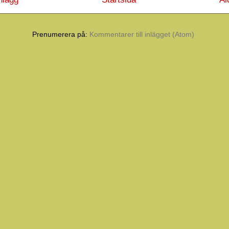
Prenumerera på:
Kommentarer till inlägget (Atom)