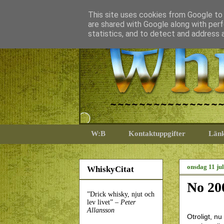
This site uses cookies from Google to d
are shared with Google along with perf
statistics, and to detect and address 
W:B
Kontaktuppgifter
Län
onsdag 11 ju
WhiskyCitat
No 20
”Drick whisky, njut och
lev livet” –
Peter
Allansson
Otroligt, nu