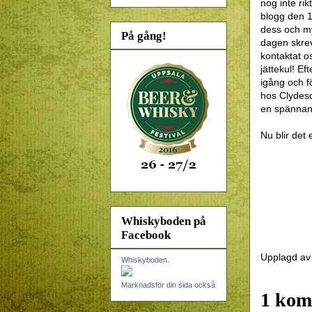
nog inte ri
blogg den 
dess och m
På gång!
dagen skrev
kontaktat o
jättekul! E
igång och f
hos Clydesd
en spännand
Nu blir det 
Whiskyboden på
Facebook
Upplagd a
Whiskyboden.
Marknadsför din sida också
1 kom