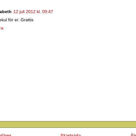
sabeth
12 juli 2012 kl. 09:47
ekul för er. Grattis
ra
nlägg
Startsida
Äl