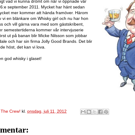
ktigt vad vi kunna drömt om när vi öppnade vår
16:e september 2011. Mycket har hänt sedan
ycket mer kommer att hända framöver. Härom
 vi en blänkare om Whisky girl och nu har hon
ss och vill gärna vara med som gästskribent,
fter semestertiderna kommer vår intervjuserie
örst ut på banan blir Micke Nilsson som jobbar
ale och har sin firma Jolly Good Brands. Det blir
e höst, det kan vi lova.
en god whisky i glaset!
v
The Crew!
kl.
onsdag, juli 11, 2012
mentar: