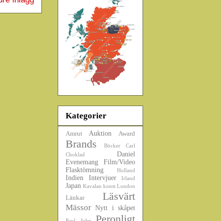
Kategorier
Auktion
Amrut
Award
Brands
Böcker
Carl
Daniel
Choklad
Evenemang
Film/Video
Flasktömning
Holland
Indien
Intervjuer
Irland
Japan
Kavalan
konst
London
Läsvärt
Länkar
Mässor
Nytt i skåpet
Peronligt
Paul John