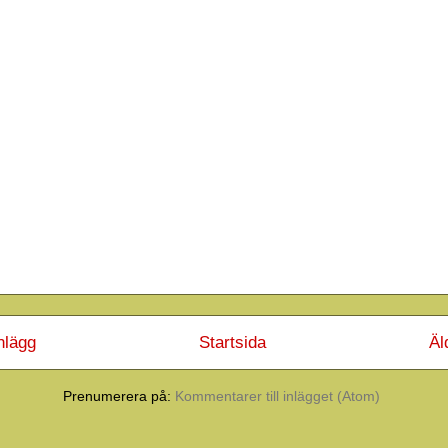
nlägg
Startsida
Äl
Prenumerera på:
Kommentarer till inlägget (Atom)