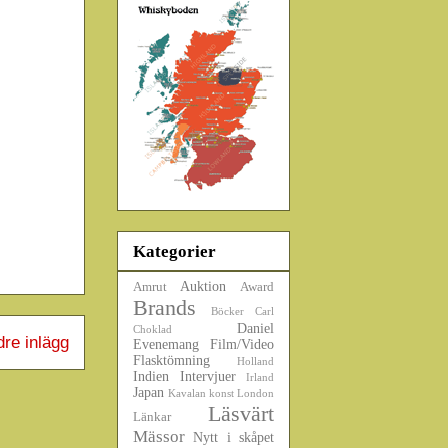
Kategorier
Auktion
Amrut
Award
Brands
Böcker
Carl
Daniel
Choklad
dre inlägg
Evenemang
Film/Video
Flasktömning
Holland
Indien
Intervjuer
Irland
Japan
Kavalan
konst
London
Läsvärt
Länkar
Mässor
Nytt i skåpet