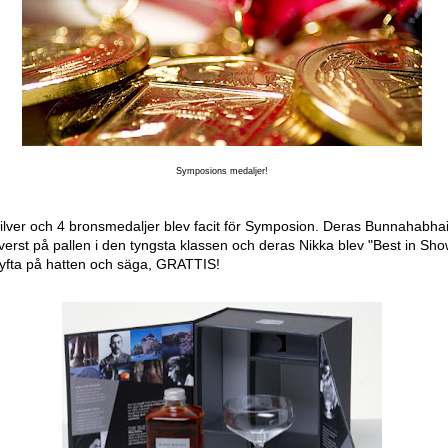
Symposions medaljer!
silver och 4 bronsmedaljer blev facit för Symposion. Deras Bunnahabha
rst på pallen i den tyngsta klassen och deras Nikka blev "Best in Sho
 lyfta på hatten och säga, GRATTIS!