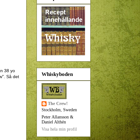
in 38 yo
Whiskyboden
w". Så det
The Crew!
Stockholm, Sweden
Peter Allansson &
Daniel Althén
Visa hela min profil