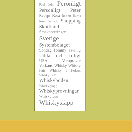
Peronligt
Paul John
Personligt
Peter
Resa
Recept
Robert Burns
Shopping
Rom
Schack
Skottland
Smaknoteringar
Sverige
Systembolaget
Söndag
Tommy
Tävling
Udda och roligt
USA
Varuprover
Veckans Whisky
Whisky
Fair
Whisky i Fokus
Whisky_VM
Whiskyboden
Whiskyglögg
Whiskyprovningar
Whiskyrum
Whiskysläpp