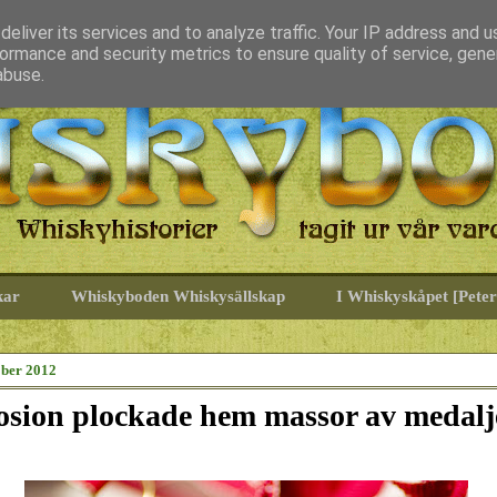
eliver its services and to analyze traffic. Your IP address and 
ormance and security metrics to ensure quality of service, gen
abuse.
kar
Whiskyboden Whiskysällskap
I Whiskyskåpet [Peter
ober 2012
sion plockade hem massor av medalj