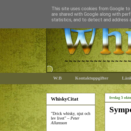
This site uses cookies from Google to d
are shared with Google along with perf
statistics, and to detect and address 
W:B
Kontaktuppgifter
Län
fredag 5 okt
WhiskyCitat
Sympo
”Drick whisky, njut och
lev livet” –
Peter
Allansson