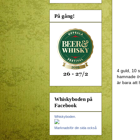
På gång!
4 guld, 10 
hamnade öve
är bara att
Whiskyboden på
Facebook
Whiskyboden.
Marknadsför din sida också