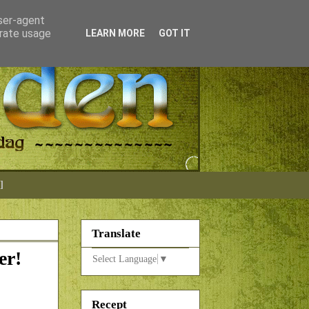
user-agent
erate usage
LEARN MORE
GOT IT
]
Translate
er!
Select Language
▼
Recept