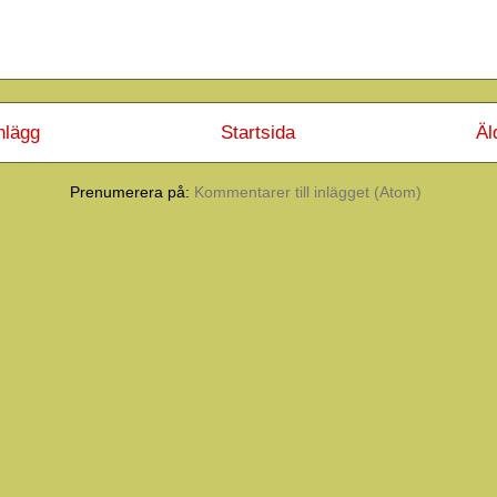
nlägg
Startsida
Äl
Prenumerera på:
Kommentarer till inlägget (Atom)