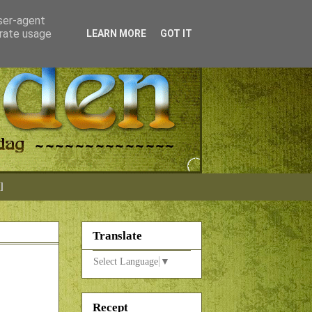
user-agent
erate usage
LEARN MORE
GOT IT
]
Translate
Select Language
▼
Recept