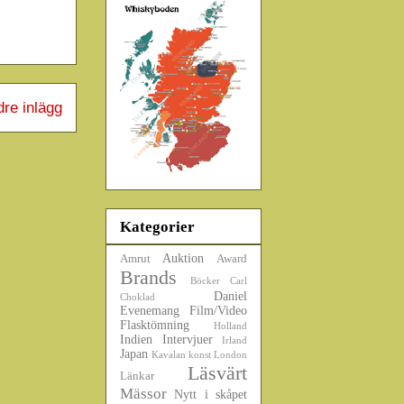
dre inlägg
Kategorier
Auktion
Amrut
Award
Brands
Böcker
Carl
Daniel
Choklad
Evenemang
Film/Video
Flasktömning
Holland
Indien
Intervjuer
Irland
Japan
Kavalan
konst
London
Läsvärt
Länkar
Mässor
Nytt i skåpet