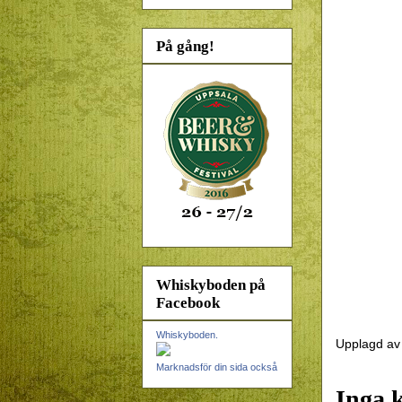
På gång!
Whiskyboden på
Facebook
Whiskyboden.
Upplagd a
Marknadsför din sida också
Inga 