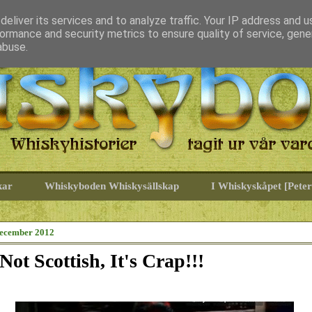
eliver its services and to analyze traffic. Your IP address and 
ormance and security metrics to ensure quality of service, gen
abuse.
kar
Whiskyboden Whiskysällskap
I Whiskyskåpet [Peter
ecember 2012
s Not Scottish, It's Crap!!!