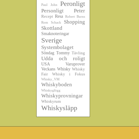
Peronligt
Paul John
Personligt
Peter
Resa
Recept
Robert Burns
Shopping
Rom
Schack
Skottland
Smaknoteringar
Sverige
Systembolaget
Söndag
Tommy
Tävling
Udda och roligt
USA
Varuprover
Veckans Whisky
Whisky
Fair
Whisky i Fokus
Whisky_VM
Whiskyboden
Whiskyglögg
Whiskyprovningar
Whiskyrum
Whiskysläpp