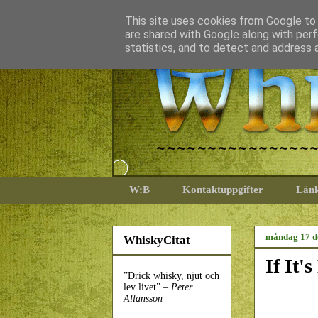
This site uses cookies from Google to d
are shared with Google along with perf
statistics, and to detect and address 
W:B
Kontaktuppgifter
Län
måndag 17 d
WhiskyCitat
If It'
”Drick whisky, njut och
lev livet” –
Peter
Allansson