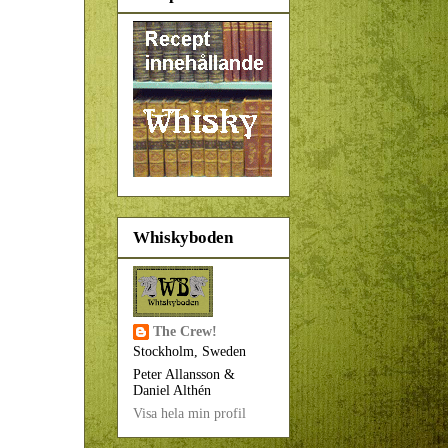
Whiskyboden
The Crew!
Stockholm, Sweden
Peter Allansson &
Daniel Althén
Visa hela min profil