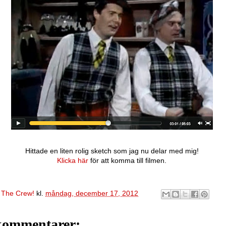
Hittade en liten rolig sketch som jag nu delar med mig!
Klicka här
för att komma till filmen.
v
The Crew!
kl.
måndag, december 17, 2012
kommentarer: