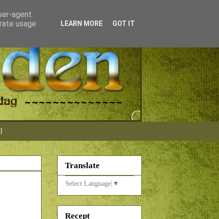
user-agent
erate usage
LEARN MORE
GOT IT
]
Translate
Select Language
▼
Recept