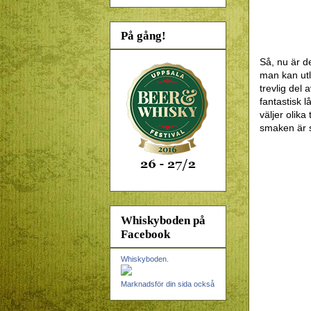
På gång!
Så, nu är d
man kan utly
trevlig del 
fantastisk l
väljer olika
smaken är
Whiskyboden på
Facebook
Whiskyboden.
Marknadsför din sida också