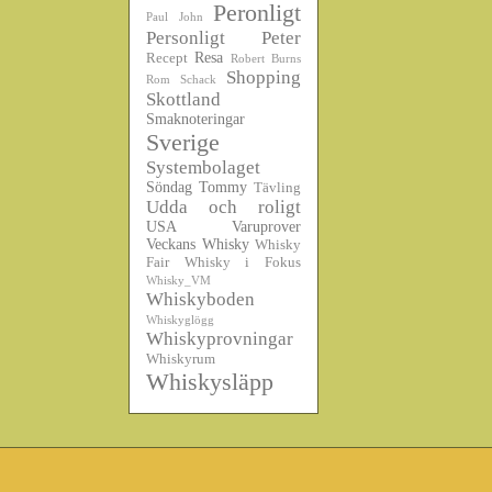
Peronligt
Paul John
Personligt
Peter
Resa
Recept
Robert Burns
Shopping
Rom
Schack
Skottland
Smaknoteringar
Sverige
Systembolaget
Söndag
Tommy
Tävling
Udda och roligt
USA
Varuprover
Veckans Whisky
Whisky
Fair
Whisky i Fokus
Whisky_VM
Whiskyboden
Whiskyglögg
Whiskyprovningar
Whiskyrum
Whiskysläpp