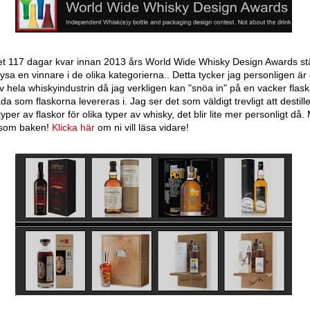
et 117 dagar kvar innan 2013 års World Wide Whisky Design Awards s
sa en vinnare i de olika kategorierna.. Detta tycker jag personligen är e
av hela whiskyindustrin då jag verkligen kan "snöa in" på en vacker flask
åda som flaskorna levereras i. Jag ser det som väldigt trevligt att destill
 typer av flaskor för olika typer av whisky, det blir lite mer personligt då
 som baken!
Klicka här
om ni vill läsa vidare!