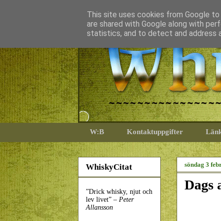
This site uses cookies from Google to d
are shared with Google along with perf
statistics, and to detect and address 
W:B
Kontaktuppgifter
Län
söndag 3 feb
WhiskyCitat
Dags a
”Drick whisky, njut och
lev livet” –
Peter
Allansson