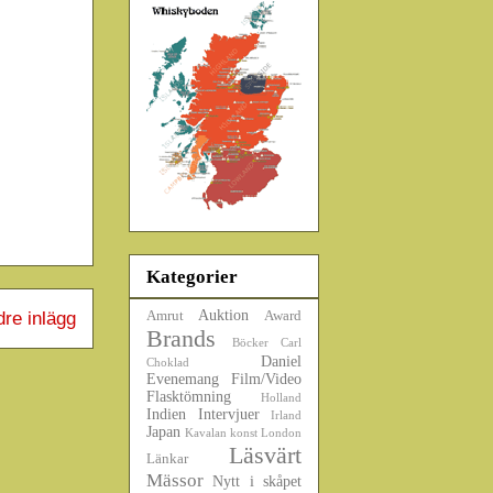
Kategorier
Auktion
dre inlägg
Amrut
Award
Brands
Böcker
Carl
Daniel
Choklad
Evenemang
Film/Video
Flasktömning
Holland
Indien
Intervjuer
Irland
Japan
Kavalan
konst
London
Läsvärt
Länkar
Mässor
Nytt i skåpet