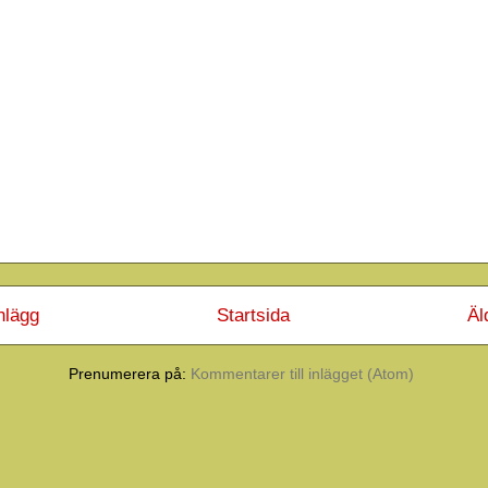
nlägg
Startsida
Äl
Prenumerera på:
Kommentarer till inlägget (Atom)