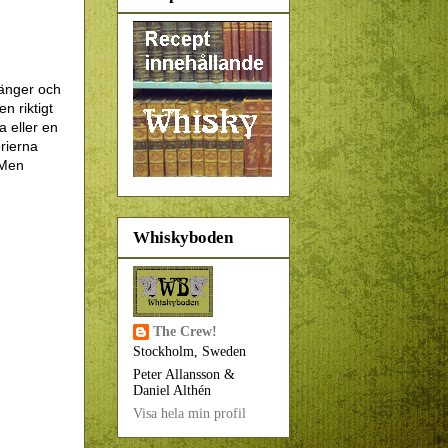
tänger och
n riktigt
a eller en
erierna
. Men
Whiskyboden
The Crew!
Stockholm, Sweden
Peter Allansson &
Daniel Althén
Visa hela min profil