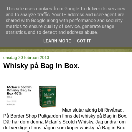
This site uses cookies from Google to deliver its services
and to analyze traffic. Your IP address and user-agent are
shared with Google along with performance and security
metrics to ensure quality of service, generate usage
statistics, and to detect and address abuse.
LEARN MORE
GOT IT
▼
onsdag 20 februari 2013
Whisky på Bag in Box.
Man slutar aldrig bli förvånad.
På Border Shop Puttgarden finns det whisky på Bag in Box.
Där har dom denna Mclan´s Scotch Whisky. Jag undrar om
det verkligen finns någon som köper whisky på Bag in Box.