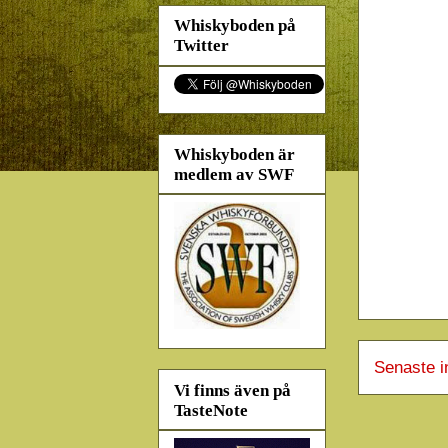
Whiskyboden på
Twitter
Whiskyboden är
medlem av SWF
Senaste i
Vi finns även på
TasteNote