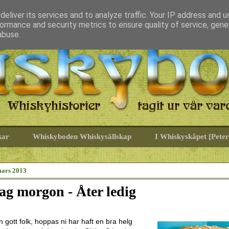
eliver its services and to analyze traffic. Your IP address and 
ormance and security metrics to ensure quality of service, gen
abuse.
kar
Whiskyboden Whiskysällskap
I Whiskyskåpet [Peter
ars 2013
g morgon - Åter ledig
gott folk, hoppas ni har haft en bra helg