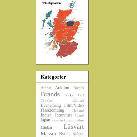
Kategorier
Auktion
Amrut
Award
Brands
Böcker
Carl
Daniel
Choklad
Evenemang
Film/Video
Flasktömning
Holland
Indien
Intervjuer
Irland
Japan
Kavalan
konst
London
Läsvärt
Länkar
Mässor
Nytt i skåpet