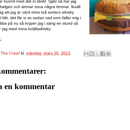
ar hunnit med det ni tänkt. Själv så har jag
 helgen och ämnar sova några timmar. Ikväll
ag att jag är värd mins två sorters whisky
blir, det får vi se sedan vad som faller mig i
ba på nu så kryper jag i säng en stund så
 jag med mina kvällswhisky.
n
v
The Crew!
kl.
måndag, mars 25, 2013
kommentarer:
a en kommentar