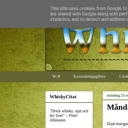
This site uses cookies from Google to d
are shared with Google along with perf
statistics, and to detect and address 
W:B
Kontaktuppgifter
Län
måndag 25 m
WhiskyCitat
Månda
”Drick whisky, njut och
lev livet” –
Peter
Allansson
God morgon 