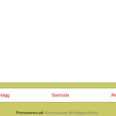
nlägg
Startsida
Äl
Prenumerera på:
Kommentarer till inlägget (Atom)