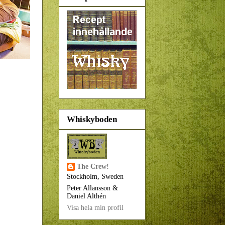
Whiskyboden
The Crew!
Stockholm, Sweden
Peter Allansson &
Daniel Althén
Visa hela min profil