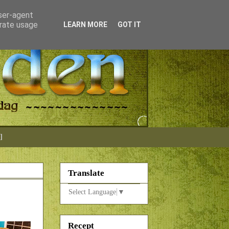
user-agent
erate usage
LEARN MORE
GOT IT
]
Translate
Select Language
▼
Recept