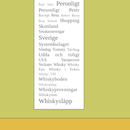
Peronligt
Paul John
Personligt
Peter
Resa
Recept
Robert Burns
Shopping
Rom
Schack
Skottland
Smaknoteringar
Sverige
Systembolaget
Söndag
Tommy
Tävling
Udda och roligt
USA
Varuprover
Veckans Whisky
Whisky
Fair
Whisky i Fokus
Whisky_VM
Whiskyboden
Whiskyglögg
Whiskyprovningar
Whiskyrum
Whiskysläpp