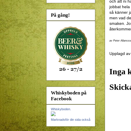
och att ni h
jobbat hela
så känner j
På gång!
men vad det 
smaken. Job
återkommer
av Peter Allansso
Upplagd a
Inga 
Skick
Whiskyboden på
Facebook
Whiskyboden.
Marknadsför din sida också