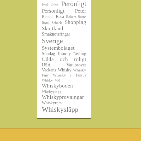
Peronligt
Paul John
Personligt
Peter
Resa
Recept
Robert Burns
Shopping
Rom
Schack
Skottland
Smaknoteringar
Sverige
Systembolaget
Söndag
Tommy
Tävling
Udda och roligt
USA
Varuprover
Veckans Whisky
Whisky
Fair
Whisky i Fokus
Whisky_VM
Whiskyboden
Whiskyglögg
Whiskyprovningar
Whiskyrum
Whiskysläpp