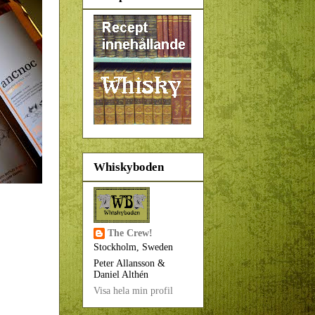
Whiskyboden
The Crew!
Stockholm, Sweden
Peter Allansson &
Daniel Althén
Visa hela min profil