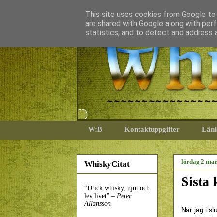
This site uses cookies from Google to d
are shared with Google along with perf
statistics, and to detect and address 
W:B
Kontaktuppgifter
Län
lördag 2 mar
WhiskyCitat
Sista 
”Drick whisky, njut och
lev livet” –
Peter
Allansson
När jag i s