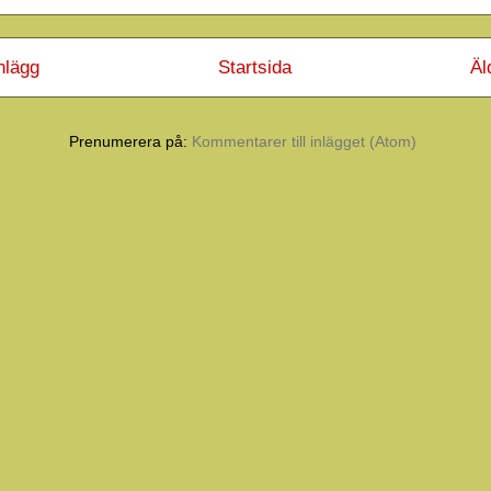
nlägg
Startsida
Äl
Prenumerera på:
Kommentarer till inlägget (Atom)