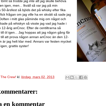
 tömt så trodde jag inte att jag skulle behöva
en igen, men... Ikväll så var jag på min
 50-årsfest så bjöds det på whisky efter fika
fick frågan om jag ville ha en skvätt så sade jag
. Doften i mitt glas påminde mig om något och
kade på whiskyn så visste jag vad jag hade i
n 12-årig anCnoc. Efter de centiltrarna så
 till öl igen... Jag hoppas att jag någon gång får
 till att prova någon annan anCnoc än den 12-
en är jag helt klar med. Annars var festen mycket
 igen, grattis syster!
v
The Crew!
kl.
lördag, mars 02, 2013
kommentarer:
a en kommentar