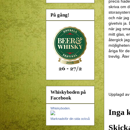
precis hade
skriva om d
storasysters
På gång!
och när jag 
givetvis ja
när jag sma
mitt glas, e
återgick jag
möjligheten
åriga för d
trevlig. Åter
Whiskyboden på
Upplagd a
Facebook
Whiskyboden.
Inga 
Marknadsför din sida också
Skick