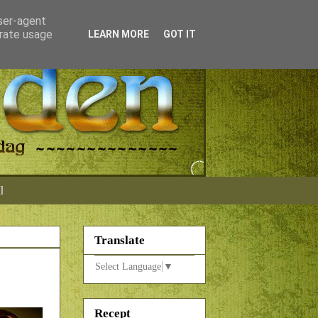
user-agent
erate usage
LEARN MORE
GOT IT
]
Translate
Select Language
▼
Recept