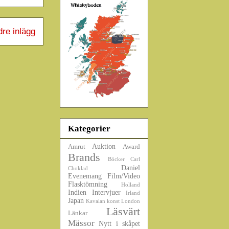
dre inlägg
Kategorier
Auktion
Amrut
Award
Brands
Böcker
Carl
Daniel
Choklad
Evenemang
Film/Video
Flasktömning
Holland
Indien
Intervjuer
Irland
Japan
Kavalan
konst
London
Läsvärt
Länkar
Mässor
Nytt i skåpet