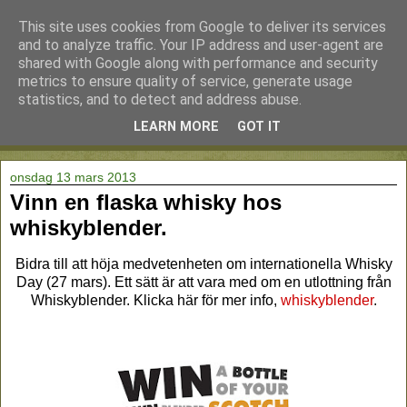
This site uses cookies from Google to deliver its services
and to analyze traffic. Your IP address and user-agent are
shared with Google along with performance and security
metrics to ensure quality of service, generate usage
statistics, and to detect and address abuse.
LEARN MORE
GOT IT
▼
onsdag 13 mars 2013
Vinn en flaska whisky hos
whiskyblender.
Bidra till att höja medvetenheten om internationella Whisky
Day (27 mars). Ett sätt är att vara med om en utlottning från
Whiskyblender. Klicka här för mer info,
whiskyblender
.