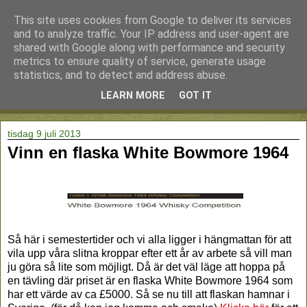
This site uses cookies from Google to deliver its services
and to analyze traffic. Your IP address and user-agent are
shared with Google along with performance and security
metrics to ensure quality of service, generate usage
statistics, and to detect and address abuse.
LEARN MORE
GOT IT
▼
tisdag 9 juli 2013
Vinn en flaska White Bowmore 1964
Så här i semestertider och vi alla ligger i hängmattan för att
vila upp våra slitna kroppar efter ett år av arbete så vill man
ju göra så lite som möjligt. Då är det väl läge att hoppa på
en tävling där priset är en flaska White Bowmore 1964 som
har ett värde av ca £5000. Så se nu till att flaskan hamnar i