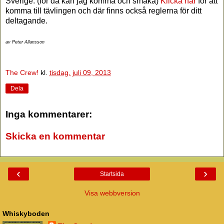
Sverige. (för då kan jag komma och smaka)
Klicka här
för att
komma till tävlingen och där finns också reglerna för ditt
deltagande.
av Peter Allansson
The Crew!
kl.
tisdag, juli 09, 2013
Dela
Inga kommentarer:
Skicka en kommentar
‹
›
Startsida
Visa webbversion
Whiskyboden