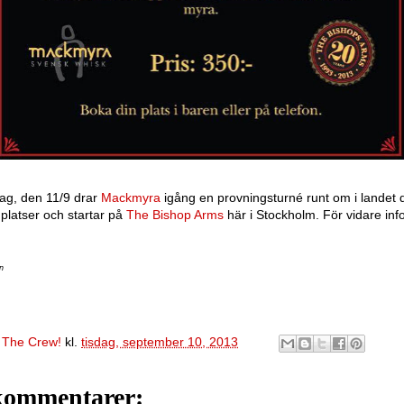
ag, den 11/9 drar
Mackmyra
igång en provningsturné runt om i landet
platser och startar på
The Bishop Arms
här i Stockholm. För vidare inf
n
v
The Crew!
kl.
tisdag, september 10, 2013
kommentarer: