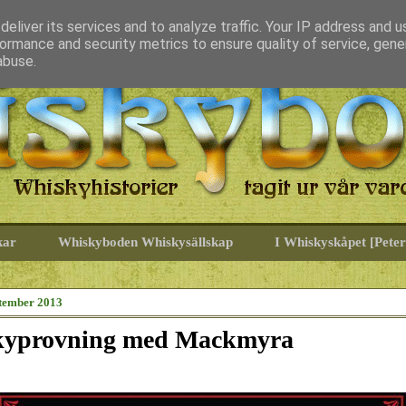
eliver its services and to analyze traffic. Your IP address and 
ormance and security metrics to ensure quality of service, gen
abuse.
kar
Whiskyboden Whiskysällskap
I Whiskyskåpet [Peter
ptember 2013
yprovning med Mackmyra