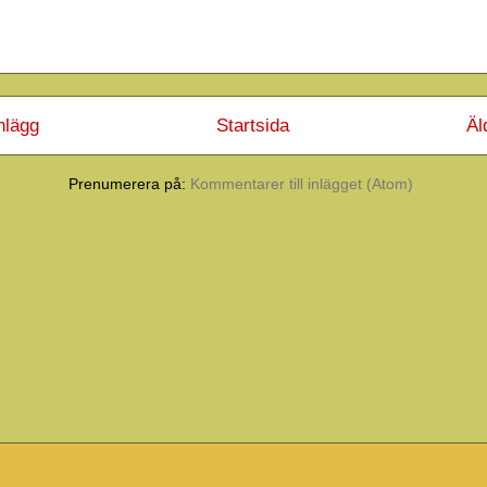
nlägg
Startsida
Äl
Prenumerera på:
Kommentarer till inlägget (Atom)