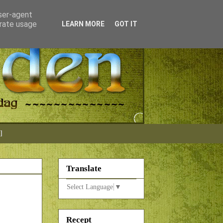
user-agent
erate usage
LEARN MORE
GOT IT
]
Translate
Select Language
▼
Recept