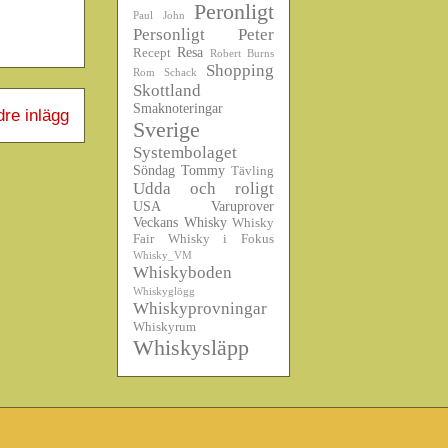
Peronligt
Paul John
Personligt
Peter
Resa
Recept
Robert Burns
Shopping
Rom
Schack
Skottland
Smaknoteringar
dre inlägg
Sverige
Systembolaget
Söndag
Tommy
Tävling
Udda och roligt
USA
Varuprover
Veckans Whisky
Whisky
Fair
Whisky i Fokus
Whisky_VM
Whiskyboden
Whiskyglögg
Whiskyprovningar
Whiskyrum
Whiskysläpp