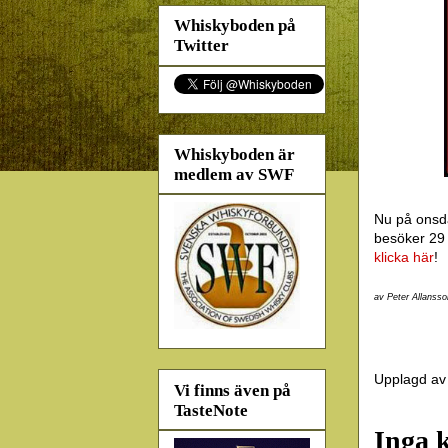
Whiskyboden på
Twitter
Whiskyboden är
medlem av SWF
Nu på onsd
besöker 29 
klicka här
!
av Peter Allansso
Upplagd a
Vi finns även på
TasteNote
Inga 