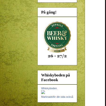
På gång!
Whiskyboden på
Facebook
Whiskyboden.
Marknadsför din sida också