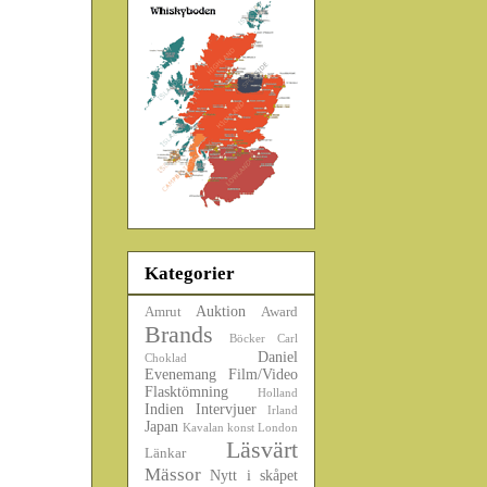
Kategorier
Auktion
Amrut
Award
Brands
Böcker
Carl
Daniel
Choklad
Evenemang
Film/Video
Flasktömning
Holland
Indien
Intervjuer
Irland
Japan
Kavalan
konst
London
Läsvärt
Länkar
Mässor
Nytt i skåpet