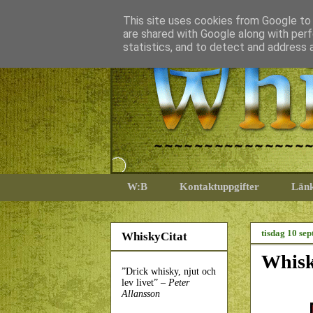
This site uses cookies from Google to d
are shared with Google along with perf
statistics, and to detect and address 
W:B
Kontaktuppgifter
Län
tisdag 10 se
WhiskyCitat
Whisk
”Drick whisky, njut och
lev livet” –
Peter
Allansson