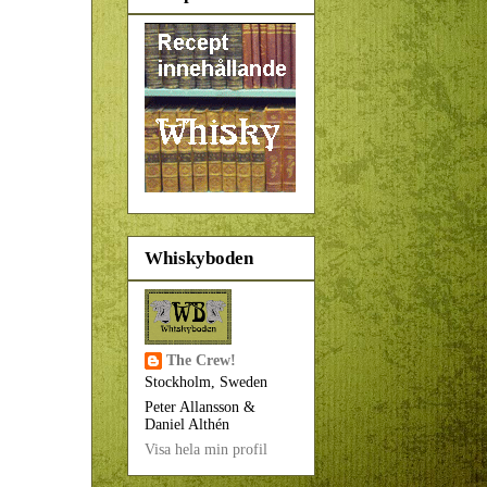
Whiskyboden
The Crew!
Stockholm, Sweden
Peter Allansson &
Daniel Althén
Visa hela min profil