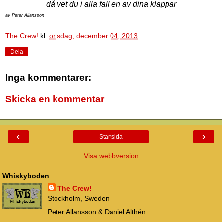
då vet du i alla fall en av dina klappar
av Peter Allansson
The Crew!
kl.
onsdag, december 04, 2013
Dela
Inga kommentarer:
Skicka en kommentar
‹
›
Startsida
Visa webbversion
Whiskyboden
The Crew!
Stockholm, Sweden
Peter Allansson & Daniel Althén