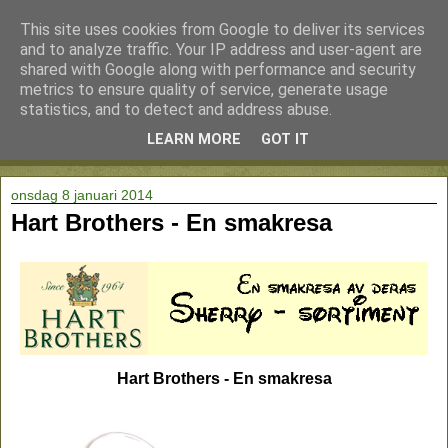
This site uses cookies from Google to deliver its services
and to analyze traffic. Your IP address and user-agent are
shared with Google along with performance and security
metrics to ensure quality of service, generate usage
statistics, and to detect and address abuse.
LEARN MORE
GOT IT
▼
onsdag 8 januari 2014
Hart Brothers - En smakresa
Hart Brothers - En smakresa