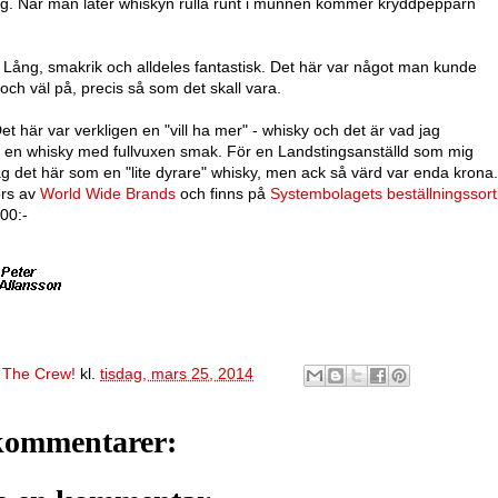
g. När man låter whiskyn rulla runt i munnen kommer kryddpepparn
:
Lång, smakrik och alldeles fantastisk. Det här var något man kunde
och väl på, precis så som det skall vara.
et här var verkligen en "vill ha mer" - whisky och det är vad jag
a en whisky med fullvuxen smak. För en Landstingsanställd som mig
ag det här som en "lite dyrare" whisky, men ack så värd var enda krona
rs av
World Wide Brands
och finns på
Systembolagets beställningssor
600:-
v
The Crew!
kl.
tisdag, mars 25, 2014
kommentarer: