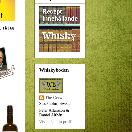
, så jag
Whiskyboden
The Crew!
Stockholm, Sweden
Peter Allansson &
Daniel Althén
Visa hela min profil