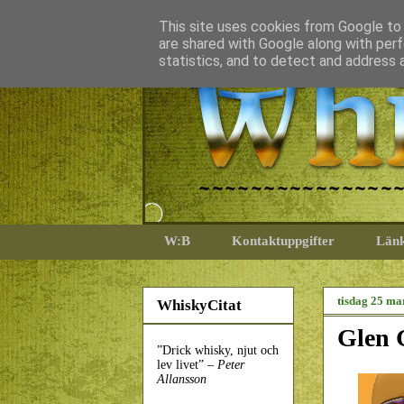
This site uses cookies from Google to d
are shared with Google along with perf
statistics, and to detect and address 
W:B
Kontaktuppgifter
Län
tisdag 25 ma
WhiskyCitat
Glen 
”Drick whisky, njut och
lev livet” –
Peter
Allansson