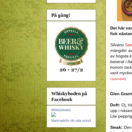
På gång!
Det här var
fick nästan
Silvano
Sam
mängder av
av högsta k
baserat i I
honom tacks
varit mycke
Clydesdale
]
Whiskyboden på
Glen Grant
Facebook
Doft:
Oj, h
upp i näsan
Whiskyboden.
Lite pepprig
Marknadsför din sida också
Smak:
Den 