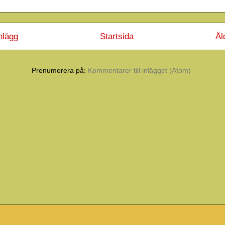
nlägg
Startsida
Äl
Prenumerera på:
Kommentarer till inlägget (Atom)