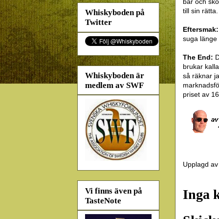
bär och sko
till sin rätta.
Whiskyboden på
Twitter
Eftersmak
suga länge 
The End:
D
brukar kall
Whiskyboden är
så räknar j
medlem av SWF
marknadsfö
priset av 1
Upplagd a
Vi finns även på
Inga 
TasteNote