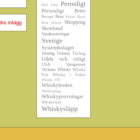
Peronligt
Paul John
Personligt
Peter
Resa
Recept
Robert Burns
Shopping
dre inlägg
Rom
Schack
Skottland
Smaknoteringar
Sverige
Systembolaget
Söndag
Tommy
Tävling
Udda och roligt
USA
Varuprover
Veckans Whisky
Whisky
Fair
Whisky i Fokus
Whisky_VM
Whiskyboden
Whiskyglögg
Whiskyprovningar
Whiskyrum
Whiskysläpp