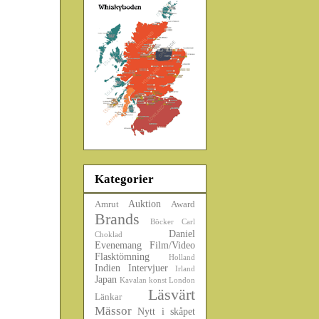
Kategorier
Auktion
Amrut
Award
Brands
Böcker
Carl
Daniel
Choklad
Evenemang
Film/Video
Flasktömning
Holland
Indien
Intervjuer
Irland
Japan
Kavalan
konst
London
Läsvärt
Länkar
Mässor
Nytt i skåpet