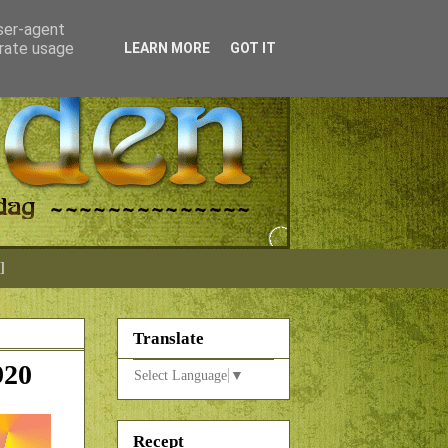
user-agent
erate usage
LEARN MORE
GOT IT
]
Translate
920
Select Language
▼
Recept