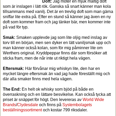
Doft:
Jag möter en mjuk maltig doft
som är inslagen i lätt rök. Ganska så snart känner man kola
tillsammans med vanilj. Det är en trevlig doft som man gärna
sniffar lite extra på. Efter en stund så känner jag även en ny
doft som kommer fram och jag tänker bär, men kommer inte
på vad för typ.
Smak:
Smaken upplevde jag som lite oljig med inslag av
torv till en början, men sen dyker en lätt vaniljsmak upp och
man känner också kolan, som för mig påminner lite om
Werthers original. Kryddpeppar finns där som försöker att
sticka fram, men de når inte ut riktigt hela vägen.
Eftersmak:
Här förvånar mig whiskyn lite, den har en
mycket längre eftersmak än vad jag hade föreställt mig och
där alla smaker finns med hela vägen.
The End:
En helt ok whisky som bjöd på både en
överraskning och en lättare besvikelse. Kan också tycka att
priset är snäppet för högt. Den levereras av
World Wide
Brands
/
Clydesdale
och finns på
Systembolagets
beställningssortiment
och kostar 799 riksdaler.