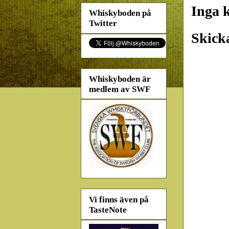
Inga 
Whiskyboden på
Twitter
Skick
Whiskyboden är
medlem av SWF
Vi finns även på
TasteNote