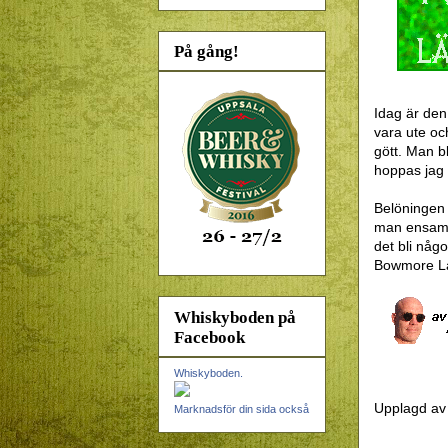
På gång!
Idag är den
vara ute och
gött. Man bl
hoppas jag a
Belöningen 
man ensam i
det bli någo
Bowmore La
Whiskyboden på
Facebook
Whiskyboden.
Upplagd a
Marknadsför din sida också