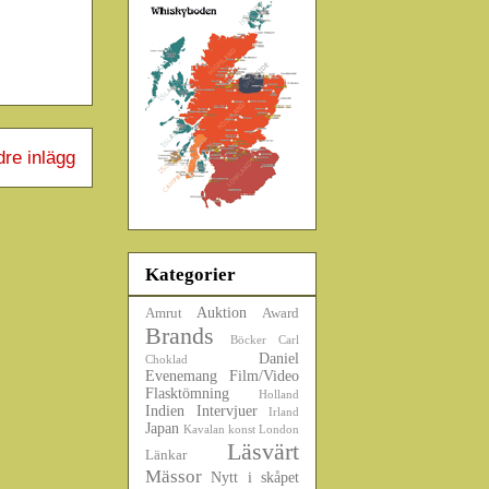
dre inlägg
Kategorier
Auktion
Amrut
Award
Brands
Böcker
Carl
Daniel
Choklad
Evenemang
Film/Video
Flasktömning
Holland
Indien
Intervjuer
Irland
Japan
Kavalan
konst
London
Läsvärt
Länkar
Mässor
Nytt i skåpet