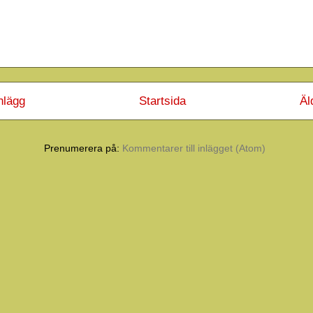
nlägg
Startsida
Äl
Prenumerera på:
Kommentarer till inlägget (Atom)