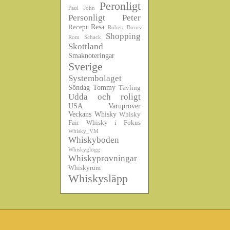
Peronligt
Paul John
Personligt
Peter
Resa
Recept
Robert Burns
Shopping
Rom
Schack
Skottland
Smaknoteringar
Sverige
Systembolaget
Söndag
Tommy
Tävling
Udda och roligt
USA
Varuprover
Veckans Whisky
Whisky
Fair
Whisky i Fokus
Whisky_VM
Whiskyboden
Whiskyglögg
Whiskyprovningar
Whiskyrum
Whiskysläpp