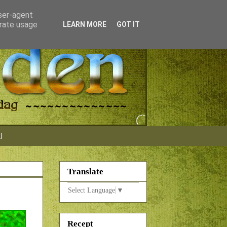
user-agent
erate usage
LEARN MORE
GOT IT
]
Translate
Select Language
▼
Recept