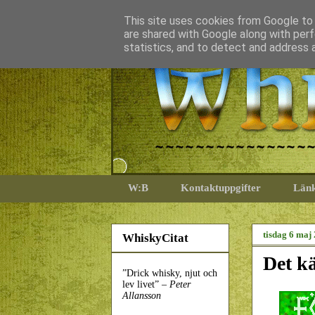
This site uses cookies from Google to d
are shared with Google along with perf
statistics, and to detect and address 
W:B
Kontaktuppgifter
Län
tisdag 6 maj
WhiskyCitat
Det kä
”Drick whisky, njut och
lev livet” –
Peter
Allansson