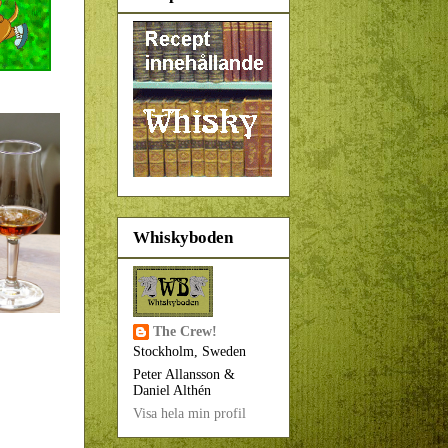
Whiskyboden
The Crew!
Stockholm, Sweden
Peter Allansson &
Daniel Althén
Visa hela min profil