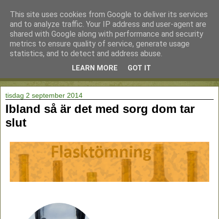
This site uses cookies from Google to deliver its services
and to analyze traffic. Your IP address and user-agent are
shared with Google along with performance and security
metrics to ensure quality of service, generate usage
statistics, and to detect and address abuse.
LEARN MORE
GOT IT
▼
tisdag 2 september 2014
Ibland så är det med sorg dom tar
slut