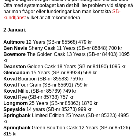
Ofta med systembolaget kan det bli lite problem vid släpp så
har man frågor eller funderingar kan man kontakta
SB-
kundtjänst
vilket är att rekomendera...
2 Januari:
Aultmore
12 Years (SB-nr 85568) 479 kr
Ben Nevis
Sherry Cask 11 Years (SB-nr 85848) 700 kr
Bowmore
The Golden Cask 13 Years (SB-nr 84403) 1095
kr
Deanston
Golden Cask 18 Years (SB-nr 84190) 1095 kr
Glencadam
15 Years (SB-nr 89934) 569 kr
Koval
Bourbon (SB-nr 85583) 759 kr
Koval
Four Grain (SB-nr 85691) 759 kr
Koval
Millet (SB-nr 85739) 749 kr
Koval
Rye (SB-nr 85738) 757 kr
Longmorn
25 Years (SB-nr 85863) 1870 kr
Speyside
14 years (SB-nr 85273) 999 kr
Springbank
Limited Edition 25 Years (SB-nr 85323) 4995
kr
Springbank
Green Bourbon Cask 12 Years (SB-nr 85126)
815 kr