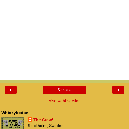
‹
›
Startsida
Visa webbversion
Whiskyboden
The Crew!
Stockholm, Sweden