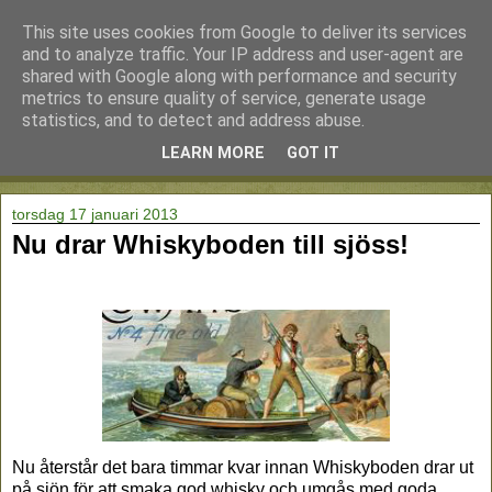
This site uses cookies from Google to deliver its services
and to analyze traffic. Your IP address and user-agent are
shared with Google along with performance and security
metrics to ensure quality of service, generate usage
statistics, and to detect and address abuse.
LEARN MORE
GOT IT
▼
torsdag 17 januari 2013
Nu drar Whiskyboden till sjöss!
Nu återstår det bara timmar kvar innan Whiskyboden drar ut
på sjön för att smaka god whisky och umgås med goda