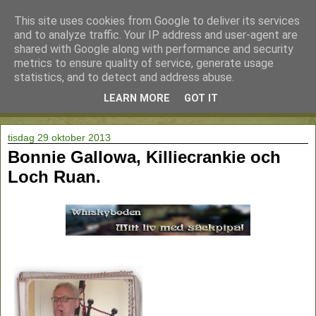
This site uses cookies from Google to deliver its services
and to analyze traffic. Your IP address and user-agent are
shared with Google along with performance and security
metrics to ensure quality of service, generate usage
statistics, and to detect and address abuse.
LEARN MORE
GOT IT
▼
tisdag 29 oktober 2013
Bonnie Gallowa, Killiecrankie och
Loch Ruan.