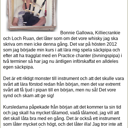
Bonnie Gallowa, Killiecrankie
och Loch Ruan, det låter som om det vore whisky jag ska
skriva om men icke denna gång.
Det var på hösten 2012
som jag började min kurs i att lära mig spela säckpipa och
efter att ha tragglat med en Practice chanter (övningspipa) i
två terminer så har jag nu äntligen införskaffat en alldeles
egen säckpipa.
Det är ett riktigt monster till instrument och att det skulle vara
svårt att lära förstod redan från början, men det var extremt
svårt att få
ljud i pipan till en början, men nu så! Det vore
synd och skam att ge sig!
Kursledarna påpekade från början att det kommer ta sin tid
och jag skall ha mycket tålamod, vadå tålamod, jag vill att
det skall låta bra med en gång. Det är också ett instrument
som låter mycket och högt, och det låter illa! Jag tror inte att