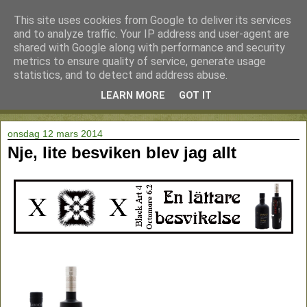
This site uses cookies from Google to deliver its services
and to analyze traffic. Your IP address and user-agent are
shared with Google along with performance and security
metrics to ensure quality of service, generate usage
statistics, and to detect and address abuse.
LEARN MORE
GOT IT
▼
onsdag 12 mars 2014
Nje, lite besviken blev jag allt