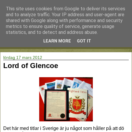
This site uses cookies from Google to deliver its services
and to analyze traffic. Your IP address and user-agent are
shared with Google along with performance and security
metrics to ensure quality of service, generate usage
statistics, and to detect and address abuse.
LEARN MORE
GOT IT
▼
lördag 17 mars 2012
Lord of Glencoe
Det här med titlar i Sverige är ju något som håller på att dö